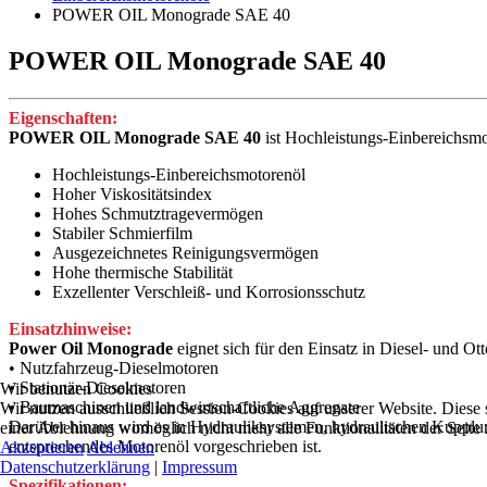
POWER OIL Monograde SAE 40
POWER OIL Monograde SAE 40
Eigenschaften:
POWER OIL Monograde SAE 40
ist Hochleistungs-Einbereichsmo
Hochleistungs-Einbereichsmotorenöl
Hoher Viskositätsindex
Hohes Schmutztragevermögen
Stabiler Schmierfilm
Ausgezeichnetes Reinigungsvermögen
Hohe thermische Stabilität
Exzellenter Verschleiß- und Korrosionsschutz
Einsatzhinweise:
Power Oil Monograde
eignet sich für den Einsatz in Diesel- und O
• Nutzfahrzeug-Dieselmotoren
• Stationär-Dieselmotoren
Wir benutzen Cookies
• Baumaschinen und landwirtschaftliche Aggregate
Wir nutzen ausschließlich Session-Cookies auf unserer Website. Diese si
Darüber hinaus wird es in Hydrauliksystemen, hydraulischen Kupplu
einer Ablehnung womöglich nicht mehr alle Funktionalitäten der Seite
entsprechendes Motorenöl vorgeschrieben ist.
Akzeptieren
Ablehnen
Datenschutzerklärung
|
Impressum
Spezifikationen: