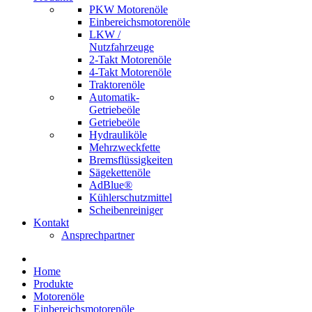
PKW Motorenöle
Einbereichsmotorenöle
LKW /
Nutzfahrzeuge
2-Takt Motorenöle
4-Takt Motorenöle
Traktorenöle
Automatik-
Getriebeöle
Getriebeöle
Hydrauliköle
Mehrzweckfette
Bremsflüssigkeiten
Sägekettenöle
AdBlue®
Kühlerschutzmittel
Scheibenreiniger
Kontakt
Ansprechpartner
Home
Produkte
Motorenöle
Einbereichsmotorenöle