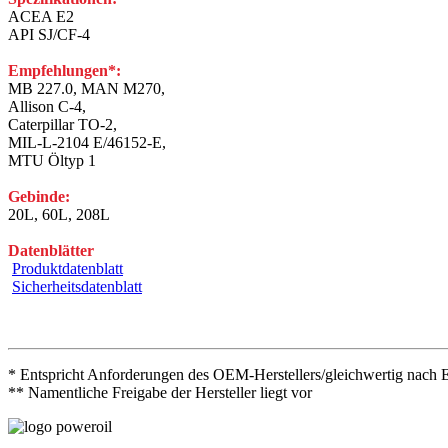
ACEA E2
API SJ/CF-4
Empfehlungen*:
MB 227.0, MAN M270,
Allison C-4,
Caterpillar TO-2,
MIL-L-2104 E/46152-E,
MTU Öltyp 1
Gebinde:
20L, 60L, 208L
Datenblätter
Produktdatenblatt
Sicherheitsdatenblatt
* Entspricht Anforderungen des OEM-Herstellers/gleichwertig nach 
** Namentliche Freigabe der Hersteller liegt vor