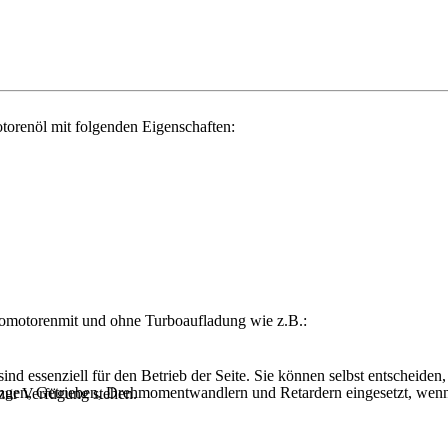
torenöl mit folgenden Eigenschaften:
ttomotorenmit und ohne Turboaufladung wie z.B.:
nd essenziell für den Betrieb der Seite. Sie können selbst entscheiden,
ngen, Getrieben, Drehmomentwandlern und Retardern eingesetzt, wenn
 zur Verfügung stehen.