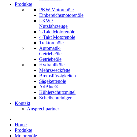
Produkte
PKW Motorenöle
Einbereichsmotorenöle
LKW /
Nutzfahrzeuge
2-Takt Motorenöle
4-Takt Motorenöle
Traktorenöle
Automatik-
Getriebeöle
Getriebeöle
Hydrauliköle
Mehrzweckfette
Bremsflüssigkeiten
Sägekettenöle
AdBlue®
Kühlerschutzmittel
Scheibenreiniger
Kontakt
Ansprechpartner
Home
Produkte
Motorenöle