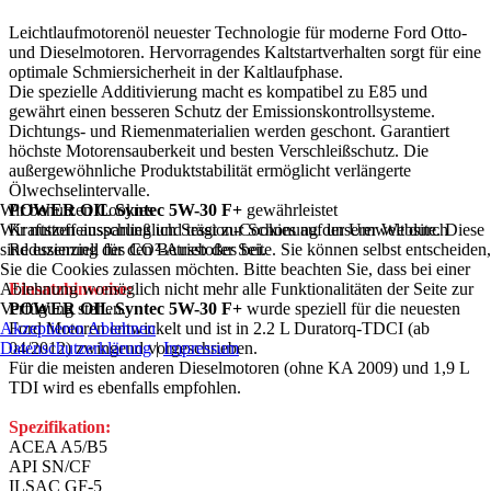
Leichtlaufmotorenöl neuester Technologie für moderne Ford Otto-
und Dieselmotoren. Hervorragendes Kaltstartverhalten sorgt für eine
optimale Schmiersicherheit in der Kaltlaufphase.
Die spezielle Additivierung macht es kompatibel zu E85 und
gewährt einen besseren Schutz der Emissionskontrollsysteme.
Dichtungs- und Riemenmaterialien werden geschont. Garantiert
höchste Motorensauberkeit und besten Verschleißschutz. Die
außergewöhnliche Produktstabilität ermöglicht verlängerte
Ölwechselintervalle.
Wir benutzen Cookies
POWER OIL Syntec 5W-30 F+
gewährleistet
Wir nutzen ausschließlich Session-Cookies auf unserer Website. Diese
Kraftstoffeinsparung und trägt zur Schonung der Umwelt durch
sind essenziell für den Betrieb der Seite. Sie können selbst entscheiden
Reduzierung des CO²-Ausstoßes bei.
Sie die Cookies zulassen möchten. Bitte beachten Sie, dass bei einer
Ablehnung womöglich nicht mehr alle Funktionalitäten der Seite zur
Einsatzhinweise:
Verfügung stehen.
POWER OIL Syntec 5W-30 F+
wurde speziell für die neuesten
Akzeptieren
Ablehnen
Ford Motoren entwickelt und ist in 2.2 L Duratorq-TDCI (ab
Datenschutzerklärung
|
Impressum
04/2012) zwingend vorgeschrieben.
Für die meisten anderen Dieselmotoren (ohne KA 2009) und 1,9 L
TDI wird es ebenfalls empfohlen.
Spezifikation:
ACEA A5/B5
API SN/CF
ILSAC GF-5