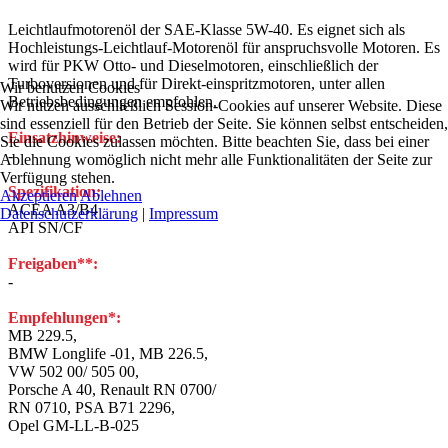
Leichtlaufmotorenöl der SAE-Klasse 5W-40. Es eignet sich als
Hochleistungs-Leichtlauf-Motorenöl für anspruchsvolle Motoren. Es
wird für PKW Otto- und Dieselmotoren, einschließlich der
Turboversionen und für Direkt-einspritzmotoren, unter allen
Wir benutzen Cookies
Betriebsbedingungen empfohlen.
Wir nutzen ausschließlich Session-Cookies auf unserer Website. Diese
sind essenziell für den Betrieb der Seite. Sie können selbst entscheiden
Einsatzhinweise:
Sie die Cookies zulassen möchten. Bitte beachten Sie, dass bei einer
-
Ablehnung womöglich nicht mehr alle Funktionalitäten der Seite zur
Verfügung stehen.
Spezifikation:
Akzeptieren
Ablehnen
ACEA A3/B4
Datenschutzerklärung
|
Impressum
API SN/CF
Freigaben**:
-
Empfehlungen*:
MB 229.5,
BMW Longlife -01, MB 226.5,
VW 502 00/ 505 00,
Porsche A 40, Renault RN 0700/
RN 0710, PSA B71 2296,
Opel GM-LL-B-025