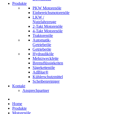
Produkte
PKW Motorenöle
Einbereichsmotorenöle
LKW /
Nutzfahrzeuge
2-Takt Motorenöle
4-Takt Motorenöle
Traktorenöle
Automatik-
Getriebeöle
Getriebeöle
Hydrauliköle
Mehrzweckfette
Bremsflüssigkeiten
Sägekettenöle
AdBlue®
Kühlerschutzmittel
Scheibenreiniger
Kontakt
Ansprechpartner
Home
Produkte
Motorenöle