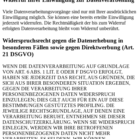
Viele Datenverarbeitungsvorgänge sind nur mit Ihrer ausdrücklichen
Einwilligung möglich. Sie können eine bereits erteilte Einwilligung
jederzeit widerrufen. Die Rechtmäßigkeit der bis zum Widerruf
erfolgten Datenverarbeitung bleibt vom Widerruf unberührt.
Widerspruchsrecht gegen die Datenerhebung in
besonderen Fällen sowie gegen Direktwerbung (Art.
21 DSGVO)
WENN DIE DATENVERARBEITUNG AUF GRUNDLAGE
VON ART. 6 ABS. 1 LIT. E ODER F DSGVO ERFOLGT,
HABEN SIE JEDERZEIT DAS RECHT, AUS GRÜNDEN, DIE
SICH AUS IHRER BESONDEREN SITUATION ERGEBEN,
GEGEN DIE VERARBEITUNG IHRER
PERSONENBEZOGENEN DATEN WIDERSPRUCH
EINZULEGEN; DIES GILT AUCH FÜR EIN AUF DIESE
BESTIMMUNGEN GESTÜTZTES PROFILING. DIE
JEWEILIGE RECHTSGRUNDLAGE, AUF DENEN EINE
VERARBEITUNG BERUHT, ENTNEHMEN SIE DIESER
DATENSCHUTZERKLÄRUNG. WENN SIE WIDERSPRUCH
EINLEGEN, WERDEN WIR IHRE BETROFFENEN
PERSONENBEZOGENEN DATEN NICHT MEHR
VERARBEITEN, ES SEI DENN, WIR KÖNNEN