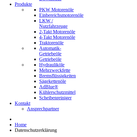
Produkte
PKW Motorenöle
Einbereichsmotorenöle
LKW /
Nutzfahrzeuge
2-Takt Motorenöle
4-Takt Motorenöle
Traktorenöle
Automatik-
Getriebeöle
Getriebeöle
Hydrauliköle
Mehrzweckfette
Bremsflüssigkeiten
Sägekettenöle
AdBlue®
Kühlerschutzmittel
Scheibenreiniger
Kontakt
Ansprechpartner
Home
Datenschutzerklärung