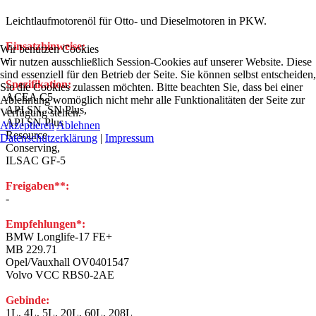
Leichtlaufmotorenöl für Otto- und Dieselmotoren in PKW.
Einsatzhinweise:
Wir benutzen Cookies
-
Wir nutzen ausschließlich Session-Cookies auf unserer Website. Diese
sind essenziell für den Betrieb der Seite. Sie können selbst entscheiden
Spezifikation:
Sie die Cookies zulassen möchten. Bitte beachten Sie, dass bei einer
ACEA C5,
Ablehnung womöglich nicht mehr alle Funktionalitäten der Seite zur
API SN, SN Plus,
Verfügung stehen.
API SN Plus
Akzeptieren
Ablehnen
Resource
Datenschutzerklärung
|
Impressum
Conserving,
ILSAC GF-5
Freigaben**:
-
Empfehlungen*:
BMW Longlife-17 FE+
MB 229.71
Opel/Vauxhall OV0401547
Volvo VCC RBS0-2AE
Gebinde:
1L, 4L, 5L, 20L, 60L, 208L