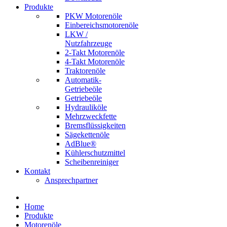
Produkte
PKW Motorenöle
Einbereichsmotorenöle
LKW /
Nutzfahrzeuge
2-Takt Motorenöle
4-Takt Motorenöle
Traktorenöle
Automatik-
Getriebeöle
Getriebeöle
Hydrauliköle
Mehrzweckfette
Bremsflüssigkeiten
Sägekettenöle
AdBlue®
Kühlerschutzmittel
Scheibenreiniger
Kontakt
Ansprechpartner
Home
Produkte
Motorenöle