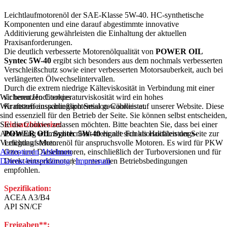
Leichtlaufmotorenöl der SAE-Klasse 5W-40. HC-synthetische
Komponenten und eine darauf abgestimmte innovative
Additivierung gewährleisten die Einhaltung der aktuellen
Praxisanforderungen.
Die deutlich verbesserte Motorenölqualität von
POWER OIL
Syntec 5W-40
ergibt sich besonders aus dem nochmals verbesserten
Verschleißschutz sowie einer verbesserten Motorsauberkeit, auch bei
verlängerten Ölwechselintervallen.
Durch die extrem niedrige Kälteviskosität in Verbindung mit einer
Wir benutzen Cookies
sicheren Hochtemperaturviskosität wird ein hohes
Wir nutzen ausschließlich Session-Cookies auf unserer Website. Diese
Kraftstoffeinsparungspotential gewährleistet.
sind essenziell für den Betrieb der Seite. Sie können selbst entscheiden
Sie die Cookies zulassen möchten. Bitte beachten Sie, dass bei einer
Einsatzhinweise:
Ablehnung womöglich nicht mehr alle Funktionalitäten der Seite zur
POWER OIL Syntec 5W-40
eignet sich als Hochleistungs-
Verfügung stehen.
Leichtlauf-Motorenöl für anspruchsvolle Motoren. Es wird für PKW
Akzeptieren
Ablehnen
Otto- und Dieselmotoren, einschließlich der Turboversionen und für
Datenschutzerklärung
|
Impressum
Direkt-einspritzmotoren, unter allen Betriebsbedingungen
empfohlen.
Spezifikation:
ACEA A3/B4
API SN/CF
Freigaben**: