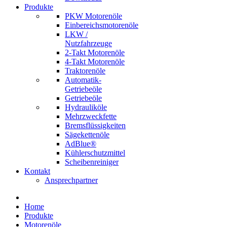
Produkte
PKW Motorenöle
Einbereichsmotorenöle
LKW /
Nutzfahrzeuge
2-Takt Motorenöle
4-Takt Motorenöle
Traktorenöle
Automatik-
Getriebeöle
Getriebeöle
Hydrauliköle
Mehrzweckfette
Bremsflüssigkeiten
Sägekettenöle
AdBlue®
Kühlerschutzmittel
Scheibenreiniger
Kontakt
Ansprechpartner
Home
Produkte
Motorenöle