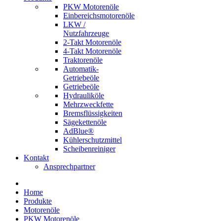
PKW Motorenöle
Einbereichsmotorenöle
LKW /
Nutzfahrzeuge
2-Takt Motorenöle
4-Takt Motorenöle
Traktorenöle
Automatik-
Getriebeöle
Getriebeöle
Hydrauliköle
Mehrzweckfette
Bremsflüssigkeiten
Sägekettenöle
AdBlue®
Kühlerschutzmittel
Scheibenreiniger
Kontakt
Ansprechpartner
Home
Produkte
Motorenöle
PKW Motorenöle