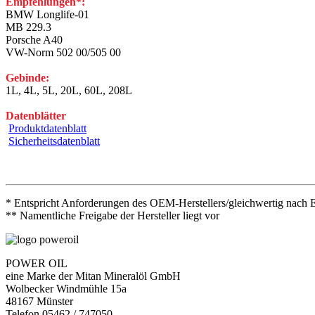
Empfehlungen*:
BMW Longlife-01
MB 229.3
Porsche A40
VW-Norm 502 00/505 00
Gebinde:
1L, 4L, 5L, 20L, 60L, 208L
Datenblätter
Produktdatenblatt
Sicherheitsdatenblatt
* Entspricht Anforderungen des OEM-Herstellers/gleichwertig nach 
** Namentliche Freigabe der Hersteller liegt vor
POWER OIL
eine Marke der Mitan Mineralöl GmbH
Wolbecker Windmühle 15a
48167 Münster
Telefon 05462 / 747050