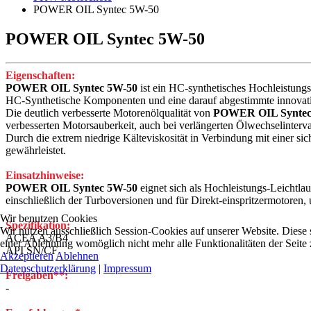
POWER OIL Syntec 5W-50
POWER OIL Syntec 5W-50
Eigenschaften:
POWER OIL Syntec 5W-50
ist ein HC-synthetisches Hochleistung
HC-Synthetische Komponenten und eine darauf abgestimmte innovative
Die deutlich verbesserte Motorenölqualität von
POWER OIL Syntec
verbesserten Motorsauberkeit, auch bei verlängerten Ölwechselinterva
Durch die extrem niedrige Kälteviskosität in Verbindung mit einer si
gewährleistet.
Einsatzhinweise:
POWER OIL Syntec 5W-50
eignet sich als Hochleistungs-Leichtl
einschließlich der Turboversionen und für Direkt-einspritzermotoren,
Wir benutzen Cookies
Spezifikation:
Wir nutzen ausschließlich Session-Cookies auf unserer Website. Diese si
ACEA A3/B4
einer Ablehnung womöglich nicht mehr alle Funktionalitäten der Seite
API SN/CF
Akzeptieren
Ablehnen
Datenschutzerklärung
|
Impressum
Freigaben**:
-